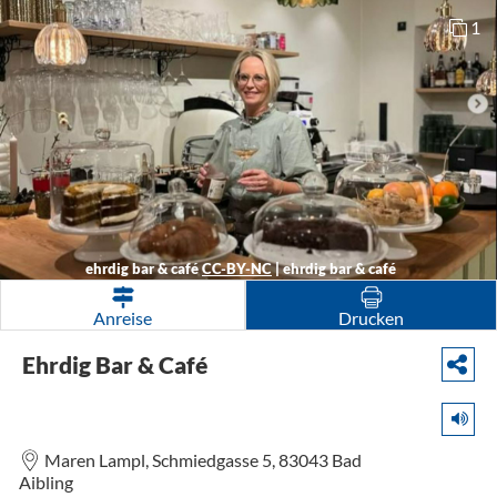
1
ehrdig bar & café
CC-BY-NC
|
ehrdig bar & café
Anreise
Drucken
Ehrdig Bar & Café
Maren Lampl,
Schmiedgasse 5,
83043
Bad
Aibling