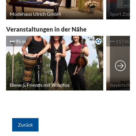
Modehaus Ulrich GmbH
Sport Zoss
Veranstaltungen in der Nähe
95 m
117 m
Biene & Friends mit Windfox
Zurück