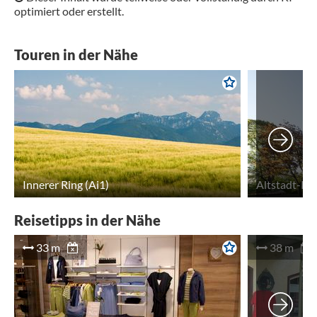
optimiert oder erstellt.
Touren in der Nähe
Innerer Ring (Ai1)
Altstadt-Rin
Reisetipps in der Nähe
33 m
38 m